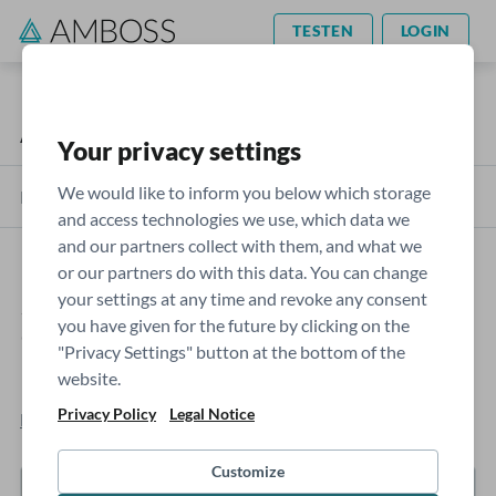
TESTEN
LOGIN
AMBOSS Blog
Ratgeber
Your privacy settings
We would like to inform you below which storage
Kategorien
and access technologies we use, which data we
and our partners collect with them, and what we
or our partners do with this data. You can change
„Die Droge Arzt“: Mit Balint-
your settings at any time and revoke any consent
you have given for the future by clicking on the
Gruppen die eigene Wirkung
"Privacy Settings" button at the bottom of the
reflektieren
website.
Privacy Policy
Legal Notice
Britta Verlinden
- Freitag, 12.8.2022
Customize