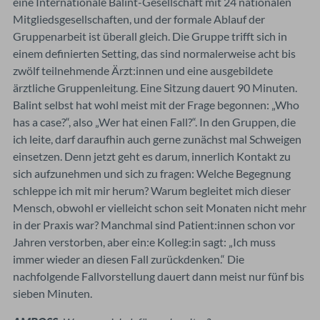
eine Internationale Balint-Gesellschaft mit 24 nationalen
Mitgliedsgesellschaften, und der formale Ablauf der
Gruppenarbeit ist überall gleich. Die Gruppe trifft sich in
einem definierten Setting, das sind normalerweise acht bis
zwölf teilnehmende Ärzt:innen und eine ausgebildete
ärztliche Gruppenleitung. Eine Sitzung dauert 90 Minuten.
Balint selbst hat wohl meist mit der Frage begonnen: „Who
has a case?“, also „Wer hat einen Fall?“. In den Gruppen, die
ich leite, darf daraufhin auch gerne zunächst mal Schweigen
einsetzen. Denn jetzt geht es darum, innerlich Kontakt zu
sich aufzunehmen und sich zu fragen: Welche Begegnung
schleppe ich mit mir herum? Warum begleitet mich dieser
Mensch, obwohl er vielleicht schon seit Monaten nicht mehr
in der Praxis war? Manchmal sind Patient:innen schon vor
Jahren verstorben, aber ein:e Kolleg:in sagt: „Ich muss
immer wieder an diesen Fall zurückdenken.“ Die
nachfolgende Fallvorstellung dauert dann meist nur fünf bis
sieben Minuten.