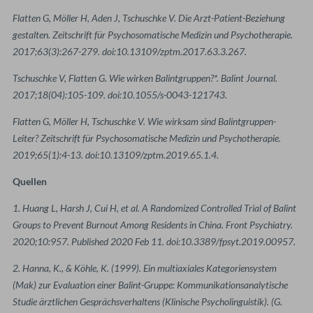
Flatten G, Möller H, Aden J, Tschuschke V. Die Arzt-Patient-Beziehung
gestalten. Zeitschrift für Psychosomatische Medizin und Psychotherapie.
2017;63(3):267-279. doi:10.13109/zptm.2017.63.3.267.
Tschuschke V, Flatten G. Wie wirken Balintgruppen?*. Balint Journal.
2017;18(04):105-109. doi:10.1055/s-0043-121743.
Flatten G, Möller H, Tschuschke V. Wie wirksam sind Balintgruppen-
Leiter? Zeitschrift für Psychosomatische Medizin und Psychotherapie.
2019;65(1):4-13. doi:10.13109/zptm.2019.65.1.4.
Quellen
1. Huang L, Harsh J, Cui H, et al. A Randomized Controlled Trial of Balint
Groups to Prevent Burnout Among Residents in China. Front Psychiatry.
2020;10:957. Published 2020 Feb 11. doi:10.3389/fpsyt.2019.00957.
2. Hanna, K., & Köhle, K. (1999). Ein multiaxiales Kategoriensystem
(Mak) zur Evaluation einer Balint-Gruppe: Kommunikationsanalytische
Studie ärztlichen Gesprächsverhaltens (Klinische Psycholinguistik). (G.