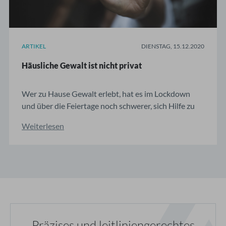
ARTIKEL
DIENSTAG, 15.12.2020
Häusliche Gewalt ist nicht privat
Wer zu Hause Gewalt erlebt, hat es im Lockdown
und über die Feiertage noch schwerer, sich Hilfe zu
suchen – umso wichtiger ist das Handeln im
Weiterlesen
Verdachtsfall. Eine junge Frau stellt sich zum Check-
up vor. Sie hatte vorherige Termine mehrmals
kurzfristig abgesagt und betritt nun unsicher das ...
Präzises und leitliniengerechtes