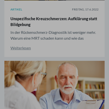
ARTIKEL
FREITAG, 17.6.2022
Unspezifische Kreuzschmerzen: Aufklärung statt
Bildgebung
In der Rückenschmerz-Diagnostik ist weniger mehr.
Warum eine MRT schaden kann und wie das
ärztliche Gespräch gelingt. Welches Leiden ist für
Weiterlesen
15% aller Krankentage und fast jede fünfte
Frühberentung verantwortlich? Die Antwort:
Kreuzschmerzen. Trotz hoher individueller und
gesellschaftlicher ...