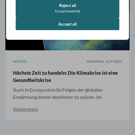
Reject all
Except essential
Accept all
ARTIKEL
SONNTAG, 12.9.2021
Höchste Zeit zu handeln: Die Klimakrise ist eine
Gesundheitskrise
Auch in Europa sind die Folgen der globalen
Erwärmung immer deutlicher zu spüren. Im
ärztlichen Alltag müssen wir endlich klar
Weiterlesen
kommunizieren: Der Klimawandel bedroht unsere
Gesundheit! Extreme Wetterereignisse werden
durch den menschengemachten Klimawandel in
allen Teilen der Welt häufiger und ...