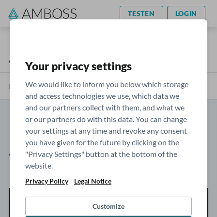
TESTEN
LOGIN
AMBOSS Blog
Your privacy settings
We would like to inform you below which storage
Kategorien
and access technologies we use, which data we
and our partners collect with them, and what we
or our partners do with this data. You can change
Beiträge von: Judith Mohren,
your settings at any time and revoke any consent
you have given for the future by clicking on the
Alexa Schaegner
"Privacy Settings" button at the bottom of the
website.
Privacy Policy
Legal Notice
Customize