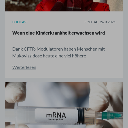
PODCAST
FREITAG, 26.3.2021
Wenn eine Kinderkrankheit erwachsen wird
Dank CFTR-Modulatoren haben Menschen mit
Mukoviszidose heute eine viel höhere
Lebenserwartung als noch vor 20 Jahren. Wir
Weiterlesen
sprechen mit einer ärztlichen Kollegin, die als
Betroffene von den neuen Medikamenten profitiert.
Ihren Eltern sei mitgeteilt worden, dass Marie "zu
50% erwachsen wird". Das war ...