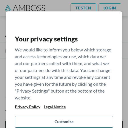
TESTEN
LOGIN
AMBOSS Blog
Artikel
Your privacy settings
We would like to inform you below which storage
Kategorien
and access technologies we use, which data we
and our partners collect with them, and what we
or our partners do with this data. You can change
Höchste Zeit zu handeln: Die
your settings at any time and revoke any consent
you have given for the future by clicking on the
Klimakrise ist eine
"Privacy Settings" button at the bottom of the
Gesundheitskrise
website.
Privacy Policy
Legal Notice
Judith Mohren, Alexa Schaegner
- Sonntag, 12.9.2021
Customize