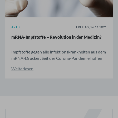
ARTIKEL
FREITAG, 26.11.2021
mRNA-Impfstoffe – Revolution in der Medizin?
Impfstoffe gegen alle Infektionskrankheiten aus dem
mRNA-Drucker: Seit der Corona-Pandemie hoffen
viele auf die Technologie. Hält sie, was sie verspricht?
Weiterlesen
Kaum ein Jahr, nachdem die WHO im März 2020 die
COVID-19-Pandemie ausgerufen hatte, standen
schon die ersten Impfstoffe zur Verfügung. Nie zuvor
...