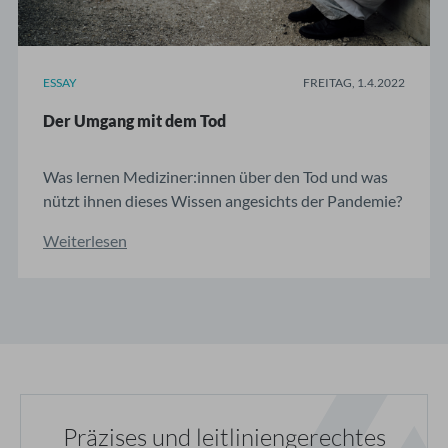
ESSAY
FREITAG, 1.4.2022
Der Umgang mit dem Tod
Was lernen Mediziner:innen über den Tod und was
nützt ihnen dieses Wissen angesichts der Pandemie?
Dr. Svenja Ludwig reflektiert über Ängste unter
Weiterlesen
Ärzt:innen. Dr. Svenja Ludwig belegte mit ihrem Text
den zweiten Platz des Asystole Essay Preises 2022.
Der Preis zeichnet Texte aus, die für Medizin ...
Präzises und leitliniengerechtes