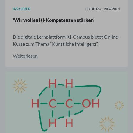
RATGEBER
SONNTAG, 20.6.2021
'Wir wollen KI-Kompetenzen stärken'
Die digitale Lernplattform KI-Campus bietet Online-
Kurse zum Thema “Künstliche Intelligenz”.
Programm-Manager Mike Bernd vom Stifterverband
Weiterlesen
erklärt, was Mediziner:innen dort lernen können.
AMBOSS: Was wollen Sie mit dem KI-Campus
erreichen? Mike Bernd: Ob es um Medizin, Industrie
4.0 oder Schule ...