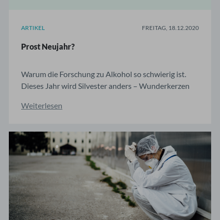
ARTIKEL
FREITAG, 18.12.2020
Prost Neujahr?
Warum die Forschung zu Alkohol so schwierig ist.
Dieses Jahr wird Silvester anders – Wunderkerzen
statt Feuerwerk, kleine Runde statt großer Party.
Weiterlesen
Doch eine Konstante bleibt: der Alkohol. Silvester ist
die anerkannteste durchzechte Nacht des Jahres.
Obwohl wir wissen, dass Alkohol nicht gesund ...