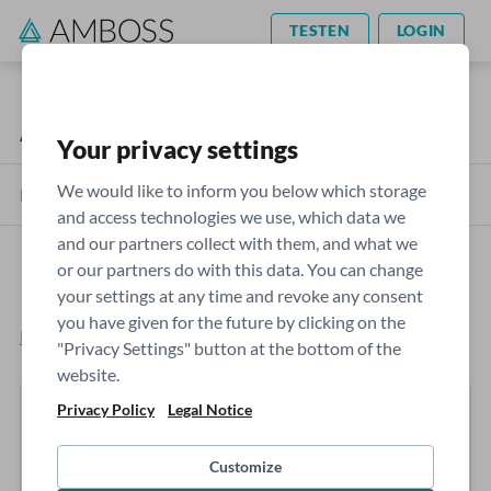
TESTEN
LOGIN
AMBOSS Blog
Artikel
Your privacy settings
We would like to inform you below which storage
Kategorien
and access technologies we use, which data we
and our partners collect with them, and what we
or our partners do with this data. You can change
Und der Nobelpreis geht an...
your settings at any time and revoke any consent
you have given for the future by clicking on the
Rosa Bartel
- Dienstag, 6.10.2020
"Privacy Settings" button at the bottom of the
website.
Privacy Policy
Legal Notice
Customize