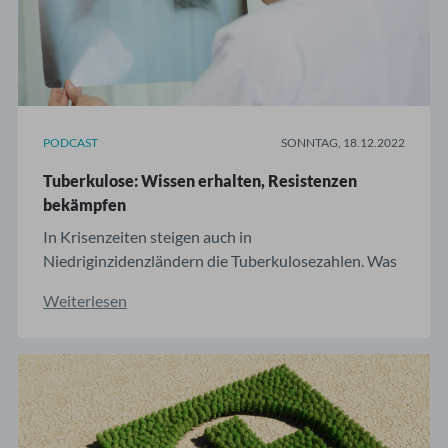
PODCAST
SONNTAG, 18.12.2022
Tuberkulose: Wissen erhalten, Resistenzen
bekämpfen
In Krisenzeiten steigen auch in
Niedriginzidenzländern die Tuberkulosezahlen. Was
Behandelnde hierzulande über die Infektion wissen
Weiterlesen
sollten. Weltweit ist nach WHO-Angaben jeder
vierte Mensch latent mit Tuberkulose infiziert. Pro
Jahr erkranken 10 Millionen Menschen an aktiver
Tuberkulose und 1,5 ...