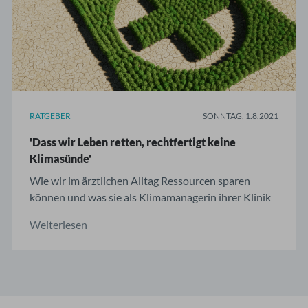
RATGEBER
SONNTAG, 1.8.2021
'Dass wir Leben retten, rechtfertigt keine
Klimasünde'
Wie wir im ärztlichen Alltag Ressourcen sparen
können und was sie als Klimamanagerin ihrer Klinik
tut, erklärt uns die Anästhesistin und
Weiterlesen
Intensivmedizinerin Dr. med. Anne Hübner.
AMBOSS: Warum engagieren Sie sich für
Klimaschutz? Dr. med. Anne Hübner: Mich stört
schon lange, was wir in der Klinik ...