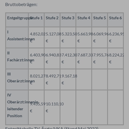
Bruttobeträgen:
Entgeltgruppe
Stufe 1
Stufe 2
Stufe 3
Stufe 4
Stufe 5
Stufe 6
I
4.852,02
5.127,08
5.323,50
5.663,98
6.069,96
6.236,95
Assistent:innen
€
€
€
€
€
€
II
6.403,90
6.940,83
7.412,30
7.687,33
7.955,76
8.224,22
Fachärzt:innen
€
€
€
€
€
€
III
8.021,27
8.492,71
9.167,18
Oberärzt:innen
€
€
€
IV
Oberärzt:innenin
9.435,59
10.110,10
leitender
€
€
Position
Entgelttabelle TV-Ärzte/VKA (Stand Mai 2022)