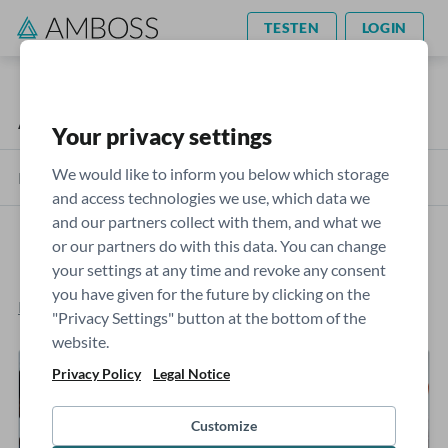
TESTEN
LOGIN
AMBOSS Blog
Ratgeber
Your privacy settings
We would like to inform you below which storage
Kategorien
and access technologies we use, which data we
and our partners collect with them, and what we
or our partners do with this data. You can change
Der erste Arbeitsvertrag
your settings at any time and revoke any consent
you have given for the future by clicking on the
Paulina Schimmelfennig
- Sonntag, 30.4.2023
"Privacy Settings" button at the bottom of the
website.
Privacy Policy
Legal Notice
Customize