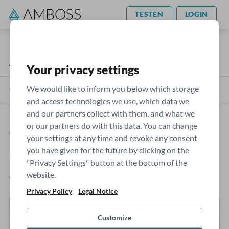
TESTEN
LOGIN
AMBOSS Blog
Podcast
Your privacy settings
We would like to inform you below which storage
Kategorien
and access technologies we use, which data we
and our partners collect with them, and what we
or our partners do with this data. You can change
Wenn eine Kinderkrankheit
your settings at any time and revoke any consent
you have given for the future by clicking on the
erwachsen wird
"Privacy Settings" button at the bottom of the
website.
Angélique Fülbier
- Freitag, 26.3.2021
Privacy Policy
Legal Notice
Customize