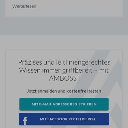
ärztlichen Alltag müssen wir endlich klar
Weiterlesen
kommunizieren: Der Klimawandel bedroht unsere
Gesundheit! Extreme Wetterereignisse werden
durch den menschengemachten Klimawandel in
allen Teilen der Welt häufiger und ...
Präzises und leitliniengerechtes
Wissen immer griffbereit – mit
AMBOSS!
Jetzt anmelden und
kostenfrei
testen
MIT E-MAIL ADRESSE REGISTRIEREN
MIT FACEBOOK REGISTRIEREN