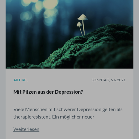
ARTIKEL
SONNTAG, 6.6.2021
Mit Pilzen aus der Depression?
Viele Menschen mit schwerer Depression gelten als
therapieresistent. Ein möglicher neuer
Hoffnungsträger ist Psilocybin, der Wirkstoff von
Weiterlesen
“Magic Mushrooms”. Anlass zum Optimismus geben
zwei aktuelle Studien. Weltweit leiden etwa 350